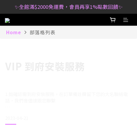
✨全館滿$2000免運費，會員再享1%點數回饋✨
Home
部落格列表
VIP 到府安裝服務
1.如確認需到府安裝服務，在訂單備註欄留下您的大名聯絡電
話，我們會儘速跟您聯繫
2.安裝服務僅限臺灣本島特定地區，若您的居住地位處較偏遠
2023-04-21
地區，將另外酌收交通費，酌收之交通費用將於現場安裝完成
時收取現金