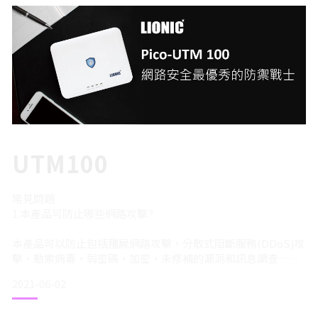
3.安裝服務時間：週一至週五AM09:00-PM05:00
4.到府安裝服務內容：設置無線路由器機台(含撥接ADSL、固
定IP)、設置SSID、密碼，不含壁掛鑽牆吊掛等施工服務項
目，也不含及額外線材提供(如網路線、延長線)
5.如您欲取消或更改已約定之安裝時間或地點，須請您
UTM100
常見問題
1.本產品可防止哪些網路攻擊?
本產品可以防止包括殭屍網路攻擊，分散式阻斷服務(DDoS)攻
擊，勒索病毒，弱密碼，加密，未修補的漏洞和訊息調查……
等常見的網路攻擊。
2021-06-02
2.本產品的尺寸和重量是多少?
尺寸(寬x高x深)：116W x 25H x 91D (mm) 重量：135g