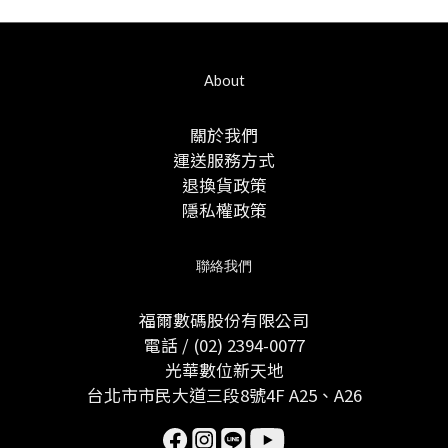
3.啟用Pico-UTM後，我的網速會變慢嗎?
由於我們的卓越技術，與其他安全設備相比，您幾乎無法注意
About
到網速有任何被影響。
4.什麼是深度封包檢測技術?
關於我們
這
運送服務方式
退換貨政策
隱私權政策
聯絡我們
福爾數碼股份有限公司
電話 / (02) 2394-0077
光華數位新天地
台北市市民大道三段8號4F A25、A26