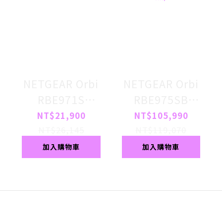
NETGEAR Orbi
NETGEAR Orbi
RBE971S
RBE975SB
BE27000 四頻
BE27000 四頻
NT$21,900
NT$105,990
WiFi 7 Mesh 路
WiFi 7 Mesh 延
NT$26,145
NT$119,070
由器 (星盾白)
伸系統 路由器+4
加入購物車
加入購物車
衛星 (騎士黑)