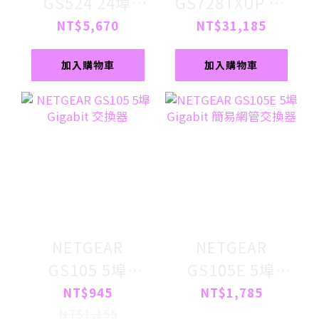
GS524 24埠
GS728TXUP 28
Gigabit，機架
埠 Gigabit 智能
NT$5,670
NT$31,185
式(商用五年保固
網管 PoE++交換
加入購物車
加入購物車
備品更換)
器
NETGEAR
NETGEAR
GS105 5埠
GS105E 5埠
Gigabit 交換器
Gigabit 簡易網
NT$945
NT$1,785
管交換器
NT$1,155