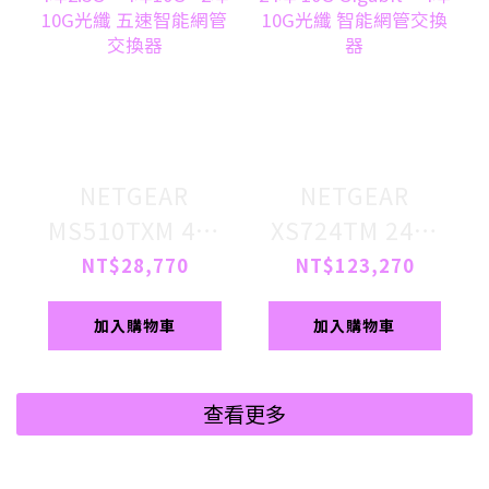
NETGEAR
NETGEAR
MS510TXM 4埠
XS724TM 24埠
2.5G + 4埠10G
10G Gigabit + 4
NT$28,770
NT$123,270
+2埠10G光纖 五
埠 10G光纖 智能
加入購物車
加入購物車
速智能網管交換
網管交換器
器
查看更多