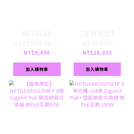
NETGEAR
【電商限定】
GS116PP 16 埠
NETGEAR
Gigabit
GS348PP 48埠
NT$9,450
NT$28,035
PoE/PoE+ 交換
GbE 24埠 PoE+
加入購物車
加入購物車
器 總PoE瓦數
交換器 總PoE瓦
183W
數 380W