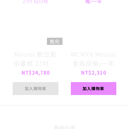
售完
Meural 數位藝
MCMYA Meural
術畫框 27吋 純
會員授權/一年
白框
NT$24,780
NT$2,310
加入購物車
加入購物車
案例分享