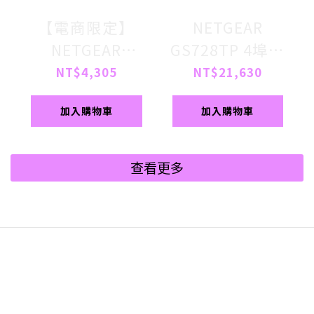
【電商限定】
NETGEAR
NETGEAR
GS728TP 4埠光
GS308EP 8埠
纖 +24埠
NT$4,305
NT$21,630
Gigabit PoE 簡
Gigabit PoE+ 智
加入購物車
加入購物車
易網管交換器 總
能網管交換器 總
PoE瓦數62W
PoE瓦數 190W
查看更多