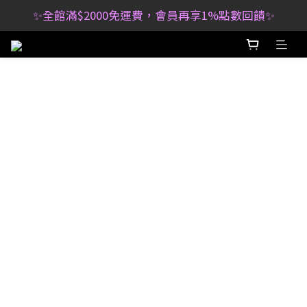
✨全館滿$2000免運費，會員再享1%點數回饋✨