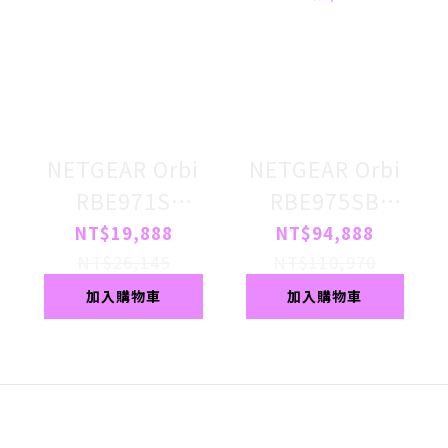
NETGEAR Orbi
NETGEAR Orbi
RBE971S
RBE975SB
BE27000 四頻
BE27000 四頻
NT$19,888
NT$94,888
WiFi 7 Mesh 路
WiFi 7 Mesh 延
NT$26,145
NT$110,970
由器 (星盾白)
伸系統 路由器+4
加入購物車
加入購物車
衛星 (騎士黑)