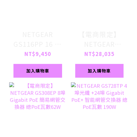
NETGEAR
【電商限定】
GS116PP 16 埠
NETGEAR
Gigabit
GS348PP 48埠
NT$9,450
NT$28,035
PoE/PoE+ 交換
GbE 24埠 PoE+
加入購物車
加入購物車
器 總PoE瓦數
交換器 總PoE瓦
183W
數 380W