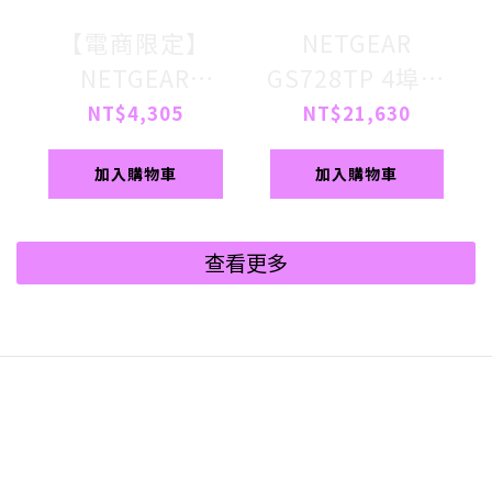
【電商限定】
NETGEAR
NETGEAR
GS728TP 4埠光
GS308EP 8埠
纖 +24埠
NT$4,305
NT$21,630
Gigabit PoE 簡
Gigabit PoE+ 智
加入購物車
加入購物車
易網管交換器 總
能網管交換器 總
PoE瓦數62W
PoE瓦數 190W
查看更多