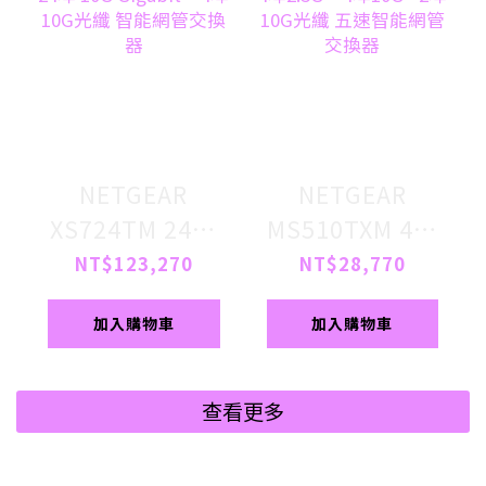
NETGEAR
NETGEAR
XS724TM 24埠
MS510TXM 4埠
10G Gigabit + 4
2.5G + 4埠10G
NT$123,270
NT$28,770
埠 10G光纖 智能
+2埠10G光纖 五
加入購物車
加入購物車
網管交換器
速智能網管交換
器
查看更多