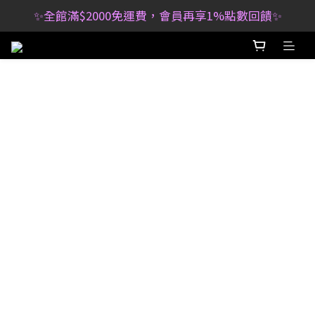
✨全館滿$2000免運費，會員再享1%點數回饋✨