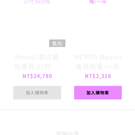
售完
Meural 數位藝
MCMYA Meural
術畫框 27吋 純
會員授權/一年
白框
NT$24,780
NT$2,310
加入購物車
加入購物車
案例分享