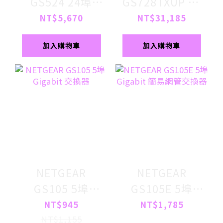
GS524 24埠
GS728TXUP 28
Gigabit，機架
埠 Gigabit 智能
NT$5,670
NT$31,185
式(商用五年保固
網管 PoE++交換
加入購物車
加入購物車
備品更換)
器
NETGEAR
NETGEAR
GS105 5埠
GS105E 5埠
Gigabit 交換器
Gigabit 簡易網
NT$945
NT$1,785
管交換器
NT$1,155