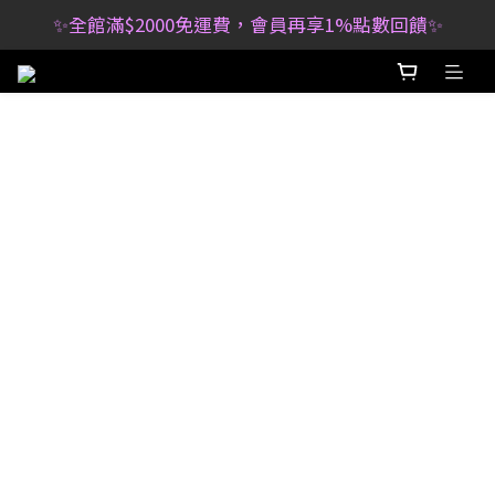
✨全館滿$2000免運費，會員再享1%點數回饋✨